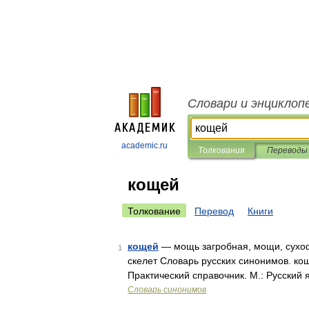
Словари и энциклоп
academic.ru
Толкования
Переводы
кощей
Толкование
Перевод
Книги
кощей
— мощь загробная, мощи, сухофру
1
скелет Словарь русских синонимов. ко
Практический справочник. М.: Русский 
Словарь синонимов