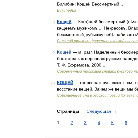
Билибин: Кощей Бессмертный …
Википедия
Кощей
— Ко(а)щей безсмертный (вѣчны
8
кащеемъ мужикомъ ... Некрасовъ. Влас
безсмертный, кубышку себѣ набиваетъ!
Большой толково-фразеологический словар
Кощей
— м. разг. Наделенный бессмер
9
богатства как персонаж русских народ
Т. Ф. Ефремова. 2000 …
Современный толковый словарь русского я
КОЩЕЙ
— (персонаж рус. сказок; см. 
10
восстание вещей. Зачем же вещи мы б
Собственное имя в русской поэзии XX века: 
Страницы
Следующая
→
1
2
3
4
5
6