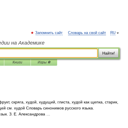
Запомнить сайт
Словарь на свой сайт
RU
едии на Академике
Найти!
Книги
Игры ⚽
кт, скряга, худой, худущий, глиста, худой как щепка, старик,
щей см. худой Словарь синонимов русского языка.
язык. З. Е. Александрова …