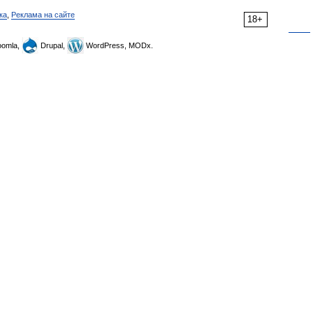
ка
,
Реклама на сайте
18+
omla,
Drupal,
WordPress, MODx.