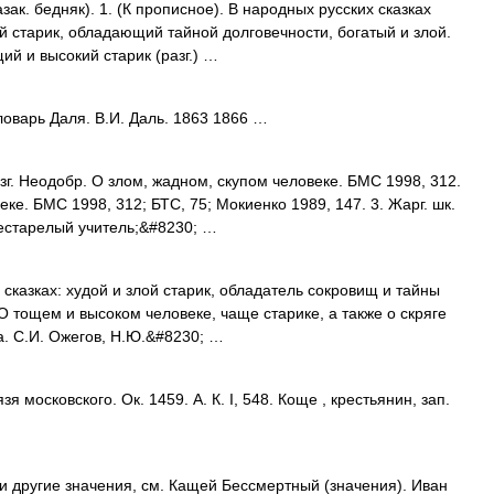
зак. бедняк). 1. (К прописное). В народных русских сказках
й старик, обладающий тайной долговечности, богатый и злой.
й и высокий старик (разг.) …
варь Даля. В.И. Даль. 1863 1866 …
г. Неодобр. О злом, жадном, скупом человеке. БМС 1998, 312.
еке. БМС 1998, 312; БТС, 75; Мокиенко 1989, 147. 3. Жарг. шк.
естарелый учитель;&#8230; …
сказках: худой и злой старик, обладатель сокровищ и тайны
 О тощем и высоком человеке, чаще старике, а также о скряге
ва. С.И. Ожегов, Н.Ю.&#8230; …
 московского. Ок. 1459. А. К. I, 548. Коще , крестьянин, зап.
и другие значения, см. Кащей Бессмертный (значения). Иван