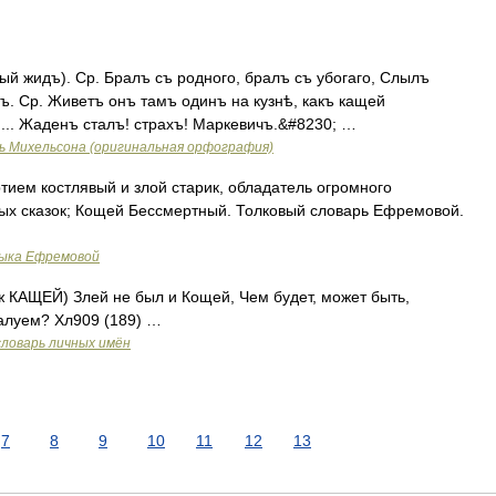
й жидъ). Ср. Бралъ съ родного, бралъ съ убогаго, Слылъ
ъ. Ср. Живетъ онъ тамъ одинъ на кузнѣ, какъ кащей
... Жаденъ сталъ! страхъ! Маркевичъ.&#8230; …
ь Михельсона (оригинальная орфография)
тием костлявый и злой старик, обладатель огромного
ных сказок; Кощей Бессмертный. Толковый словарь Ефремовой.
зыка Ефремовой
тж КАЩЕЙ) Злей не был и Кощей, Чем будет, может быть,
алуем? Хл909 (189) …
словарь личных имён
7
8
9
10
11
12
13