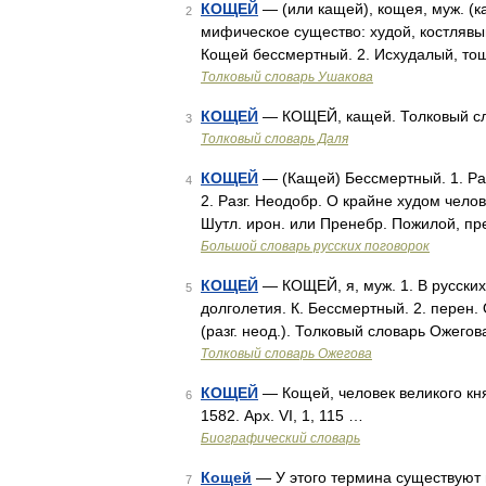
КОЩЕЙ
— (или кащей), кощея, муж. (ка
2
мифическое существо: худой, костлявы
Кощей бессмертный. 2. Исхудалый, тощи
Толковый словарь Ушакова
КОЩЕЙ
— КОЩЕЙ, кащей. Толковый сло
3
Толковый словарь Даля
КОЩЕЙ
— (Кащей) Бессмертный. 1. Раз
4
2. Разг. Неодобр. О крайне худом челов
Шутл. ирон. или Пренебр. Пожилой, пр
Большой словарь русских поговорок
КОЩЕЙ
— КОЩЕЙ, я, муж. 1. В русских 
5
долголетия. К. Бессмертный. 2. перен.
(разг. неод.). Толковый словарь Ожего
Толковый словарь Ожегова
КОЩЕЙ
— Кощей, человек великого князя
6
1582. Арх. VI, 1, 115 …
Биографический словарь
Кощей
— У этого термина существуют 
7